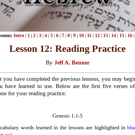
ssons:
Intro
|
1
|
2
|
3
|
4
|
5
|
6
|
7
|
8
|
9
|
10
|
11
|
12
|
13
|
14
|
15
|
16
Lesson 12: Reading Practice
By
Jeff A. Benner
 you have completed the previous lessons, you may begi
 have learned to use. Below are the first five verses o
one for your reading practice.
Genesis 1:1-5
cabulary words learned in the lessons are highlighted in
blu
 in
red
.