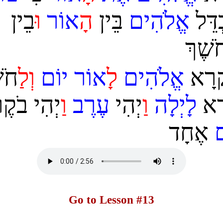
ַבְדֵּל
אֱלֹהִים
בֵּין
ה
אוֹר
ו
ּבֵין
ַֹשֶׁךְ
ַקְרָא
אֱלֹהִים
ל
אוֹר
יוֹם
ו
ל
חֹשׁ
ָא
לָיְלָה
ו
ַיְהִי
עֶרֶב
ו
יְהִי בֹקֶר
ם
אֶחָד
Go to Lesson #13