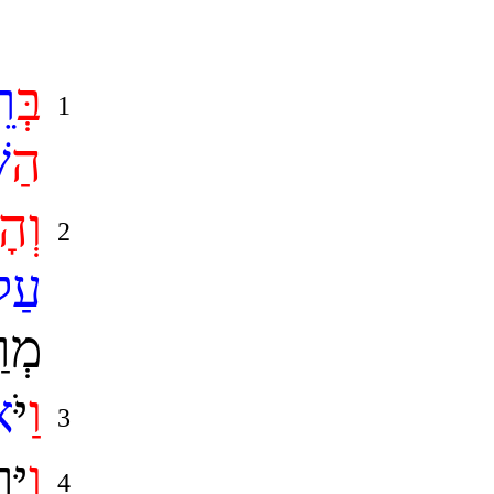
ב
ר
1
ה
ש
וְהָ
2
עַ
מְר
ו
ַיֹּ
א
3
ו
יַּ
4