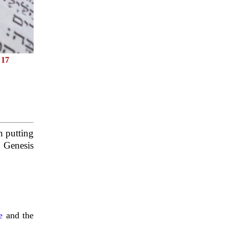
|
17
n putting
f Genesis
e
and the