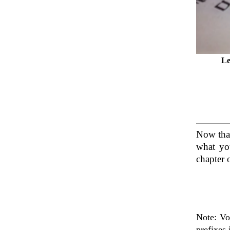
Le
Now that
what you
chapter 
Note: Vo
prefixes