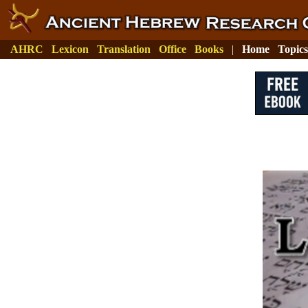
AHRC
Lexicon
Translation
Office
Books
|
Home
Topics