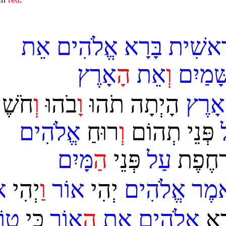
ְֵאשִׁית
בָּרָא
אֱלֹהִים
אֵת
ָּׁמַיִם
ו
אֵת
ה
אָרֶץ
אָרֶץ
הָיְתָה תֹהוּ
ו
ָבֹהוּ
ו
חֹשֶׁךְ
ל
פְּנֵי תְהוֹם
ו
ְרוּחַ
אֱלֹהִים
ַחֶפֶת
עַל
פְּנֵי
ה
מָּיִם
מֶר
אֱלֹהִים
יְהִי
אוֹר
ו
ַיְהִי
א
ַרְא
אֱלֹהִים
אֶת
ה
אוֹר
כִּי
טוֹ