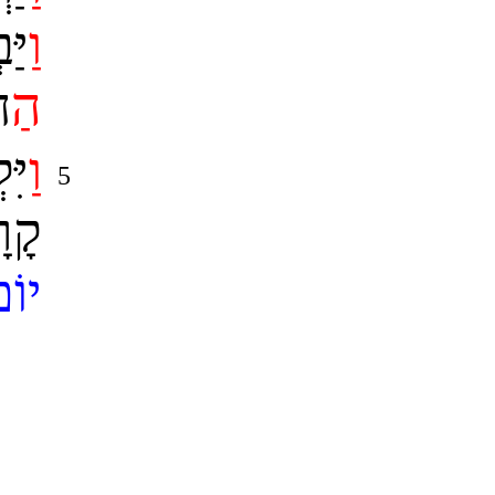
ו
יַּ
ה
ח
ו
יִּ
5
קָר
יוֹ